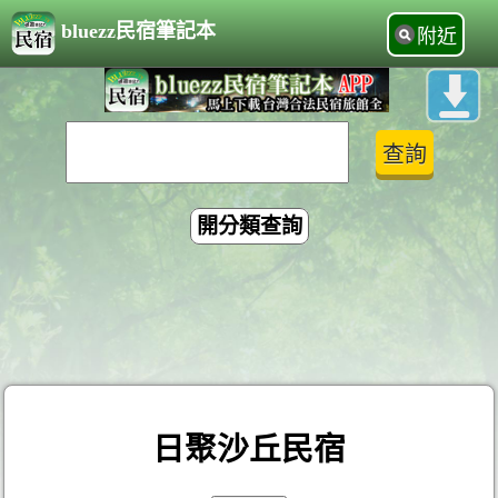
bluezz民宿筆記本
附近
開分類查詢
日聚沙丘民宿