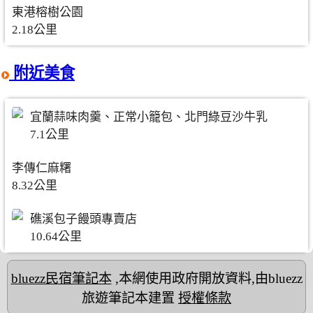
東港榕樹公園
2.18公里
附近美食
宜蘭蒜味肉羹、正常小籠包、北門綠豆沙牛乳
7.1公里
李傳仁麻糬
8.32公里
礁溪包子饅頭專賣店
10.64公里
bluezz民宿筆記本
,本網使用政府開放資料,由bluezz
旅遊筆記本建置
授權條款