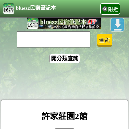
bluezz民宿筆記本
附近
開分類查詢
許家莊園2館