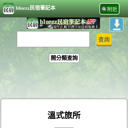
bluezz民宿筆記本
附近
開分類查詢
溫式旅所