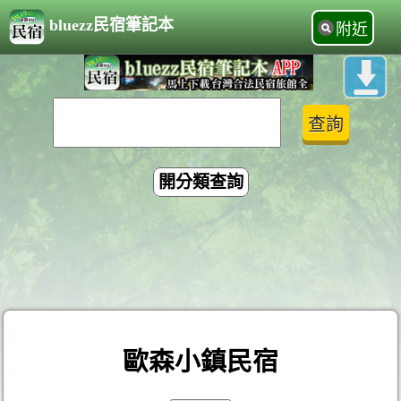
bluezz民宿筆記本
附近
開分類查詢
歐森小鎮民宿