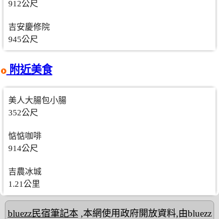
912公尺
吉安慶修院
945公尺
附近美食
美人大腸包小腸
352公尺
惦惦咖啡
914公尺
吉農冰城
1.21公里
bluezz民宿筆記本
,本網使用政府開放資料,由bluezz