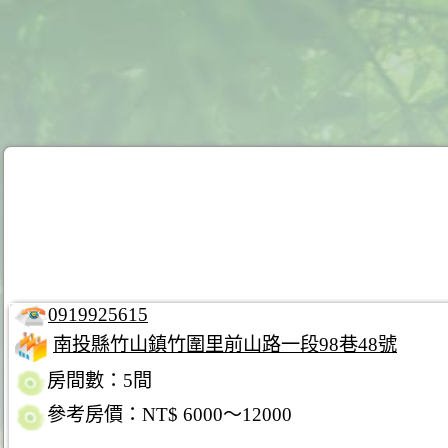
0919925615
南投縣竹山鎮竹圍里前山路一段98巷48號
房間數：5間
參考房價：NT$ 6000～12000