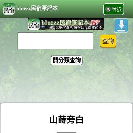
bluezz民宿筆記本
附近
開分類查詢
山蒔旁白