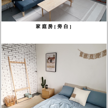
家庭房[旁白]