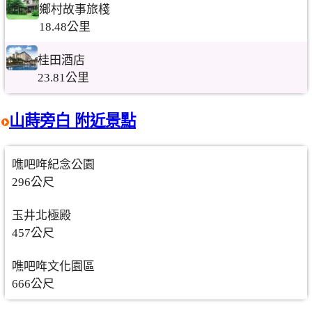
鄉村故事旅棧
18.48公里
桂田酒店
23.81公里
山蒔旁白 附近景點
噍吧哖紀念公園
296公尺
玉井北極殿
457公尺
噍吧哖文化園區
666公尺