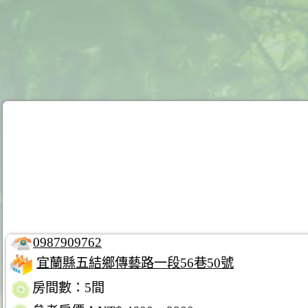
0987909762
宜蘭縣五結鄉傳藝路一段56巷50號
房間數：5間