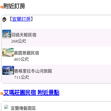
附近訂房
🏠【
宜蘭訂房
】
羽過天輕民宿
268公尺
晨園景觀民宿
465公尺
香格里拉冬山河旅館
711公尺
艾瑪莊園民宿 附近景點
宜蘭傳藝園區