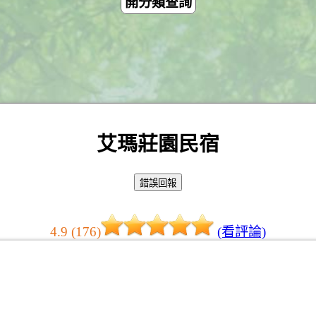
開分類查詢
艾瑪莊園民宿
4.9 (176)
(看評論)