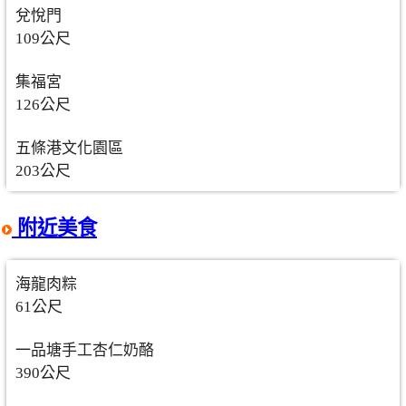
兌悅門
109公尺
集福宮
126公尺
五條港文化園區
203公尺
附近美食
海龍肉粽
61公尺
一品塘手工杏仁奶酪
390公尺