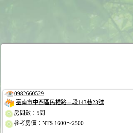
0982660529
臺南市中西區民權路三段143巷23號
房間數：5間
參考房價：NT$ 1600～2500