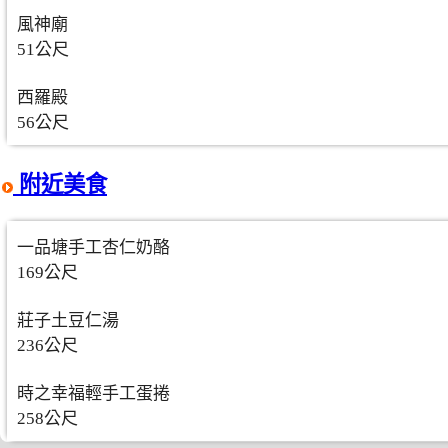
風神廟
51公尺
西羅殿
56公尺
附近美食
一品塘手工杏仁奶酪
169公尺
莊子土豆仁湯
236公尺
時之幸福輕手工蛋捲
258公尺