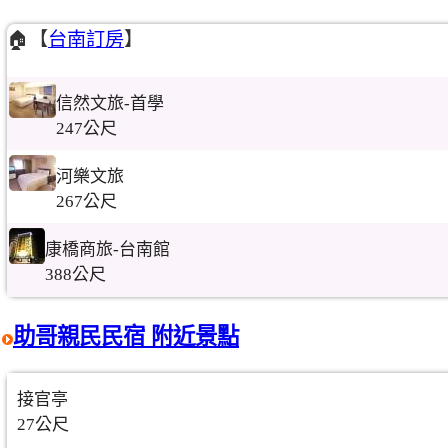
🏠【
台南訂房
】
信然文旅-首學
247公尺
河樂文旅
267公尺
康橋商旅-台南館
388公尺
助哥親民民宿 附近景點
接官亭
27公尺