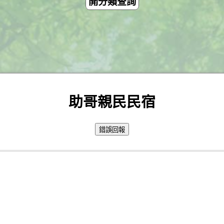
開分類查詢
助哥親民民宿