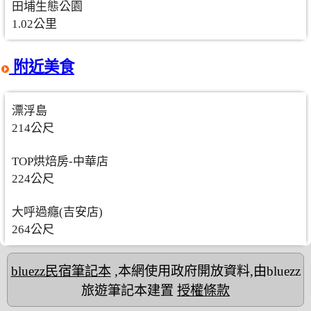
田埔生態公園
1.02公里
附近美食
漂浮島
214公尺
TOP烘焙房-中華店
224公尺
大呼過癮(吉安店)
264公尺
bluezz民宿筆記本
,本網使用政府開放資料,由bluezz
旅遊筆記本建置
授權條款