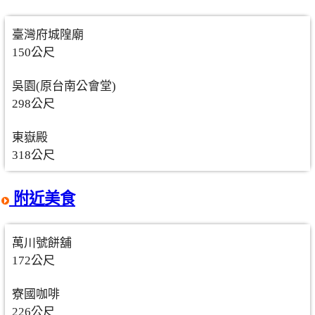
臺灣府城隍廟
150公尺
吳園(原台南公會堂)
298公尺
東嶽殿
318公尺
附近美食
萬川號餅舖
172公尺
寮國咖啡
226公尺