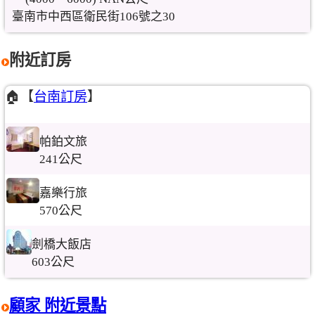
臺南市中西區衛民街106號之30
附近訂房
🏠【
台南訂房
】
帕鉑文旅
241公尺
嘉樂行旅
570公尺
劍橋大飯店
603公尺
顧家 附近景點