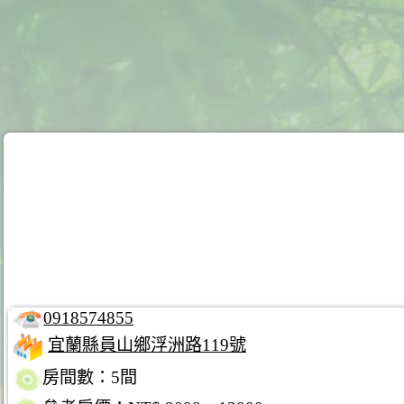
0918574855
宜蘭縣員山鄉浮洲路119號
房間數：5間