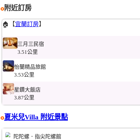
附近訂房
🏠【
宜蘭訂房
】
三月三民宿
3.51公里
怡蘭精品旅館
3.53公里
星鑽大飯店
3.87公里
夏米兒Villa 附近景點
陀陀螺．指尖陀螺館