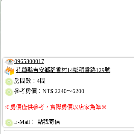
0965800017
花蓮縣吉安鄉稻香村14鄰稻香路129號
房間數：4間
參考房價：NT$ 2240～6200
※房價僅供參考，實際房價以店家為準※
E-Mail：
點我寄信