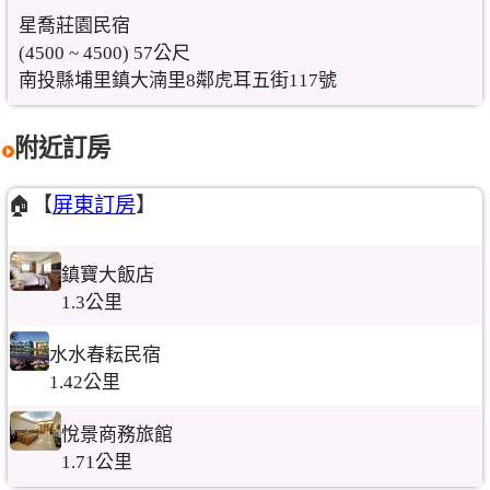
星喬莊園民宿
(4500 ~ 4500) 57公尺
南投縣埔里鎮大湳里8鄰虎耳五街117號
附近訂房
🏠【
屏東訂房
】
鎮寶大飯店
1.3公里
水水春耘民宿
1.42公里
悅景商務旅館
1.71公里