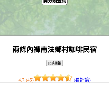
開分類查詢
兩條內褲南法鄉村咖啡民宿
4.7 (45)
(看評論)