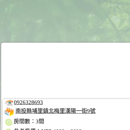
0926328693
南投縣埔里鎮北梅里漢陽一街9號
房間數：3間