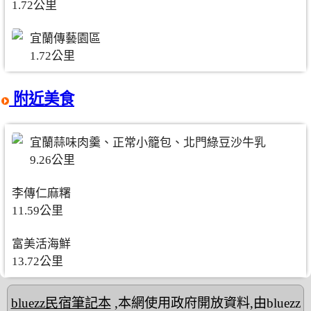
1.72公里
宜蘭傳藝園區
1.72公里
附近美食
宜蘭蒜味肉羹、正常小籠包、北門綠豆沙牛乳
9.26公里
李傳仁麻糬
11.59公里
富美活海鮮
13.72公里
bluezz民宿筆記本
,本網使用政府開放資料,由bluezz