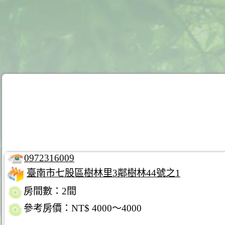
0972316009
臺南市七股區樹林里3鄰樹林44號之1
房間數：2間
參考房價：NT$ 4000～4000