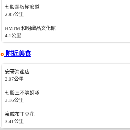
七股黑板樹廊道
2.85公里
HMTM 和明織品文化館
4.1公里
附近美食
安哥海產店
3.07公里
七股三不等蚵嗲
3.16公里
泉威布丁豆花
3.41公里