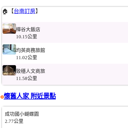
🏠【
台南訂房
】
樺谷大飯店
10.15公里
均英商務旅館
11.02公里
致穩人文商旅
11.58公里
懷舊人家 附近景點
成功國小蝴蝶園
2.77公里