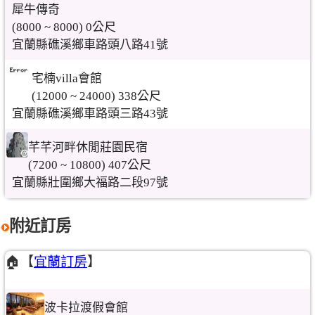
犀牛傳奇
(8000 ~ 8000) 0公尺
宜蘭縣礁溪鄉車路頭八路41號
宅楠villa會館
(12000 ~ 24000) 338公尺
宜蘭縣礁溪鄉車路頭三路43號
芊芊河畔休閒莊園民宿
(7200 ~ 10800) 407公尺
宜蘭縣壯圍鄉大福路二段97號
附近訂房
🏠【
宜蘭訂房
】
波卡拉渡假會館