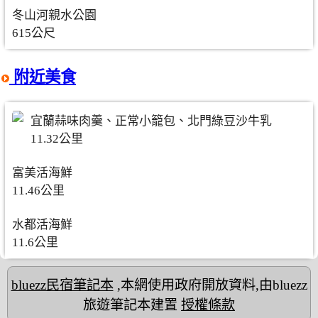
冬山河親水公園
615公尺
附近美食
宜蘭蒜味肉羹、正常小籠包、北門綠豆沙牛乳
11.32公里
富美活海鮮
11.46公里
水都活海鮮
11.6公里
bluezz民宿筆記本
,本網使用政府開放資料,由bluezz
旅遊筆記本建置
授權條款