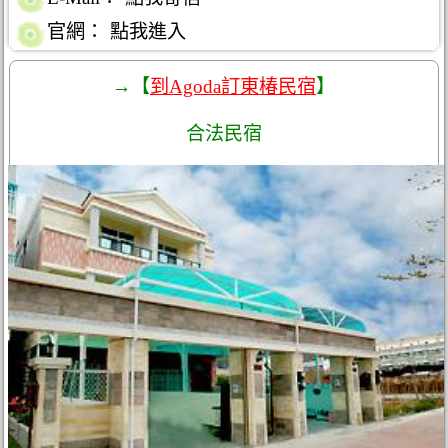
官網：
點我進入
→【
到Agoda訂東椿民宿
】
合法民宿