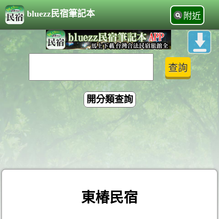
bluezz民宿筆記本
附近
開分類查詢
東椿民宿