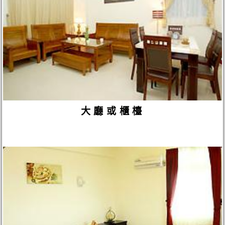
大廳或櫃檯