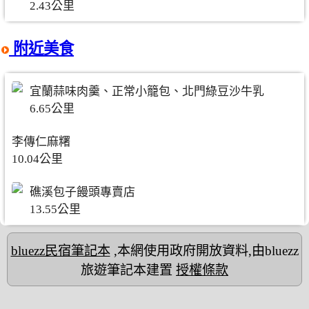
2.43公里
附近美食
宜蘭蒜味肉羹、正常小籠包、北門綠豆沙牛乳
6.65公里
李傳仁麻糬
10.04公里
礁溪包子饅頭專賣店
13.55公里
bluezz民宿筆記本
,本網使用政府開放資料,由bluezz
旅遊筆記本建置
授權條款