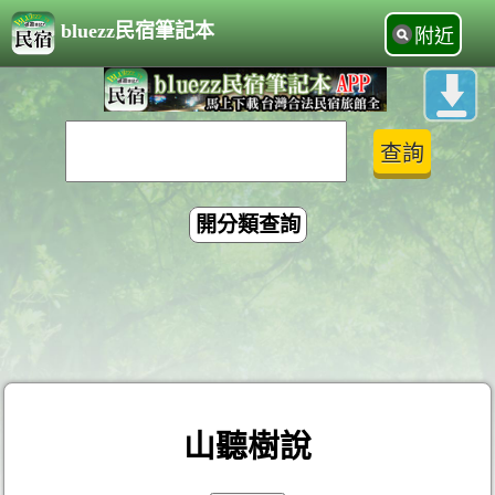
bluezz民宿筆記本
附近
開分類查詢
山聽樹說