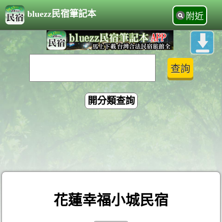
bluezz民宿筆記本
附近
開分類查詢
花蓮幸福小城民宿