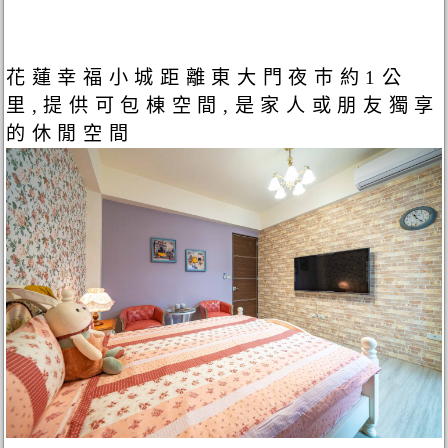
花蓮幸福小城距離東大門夜巿約1公
里,提供可包棟空間,是家人或朋友獨享
的休閒空間