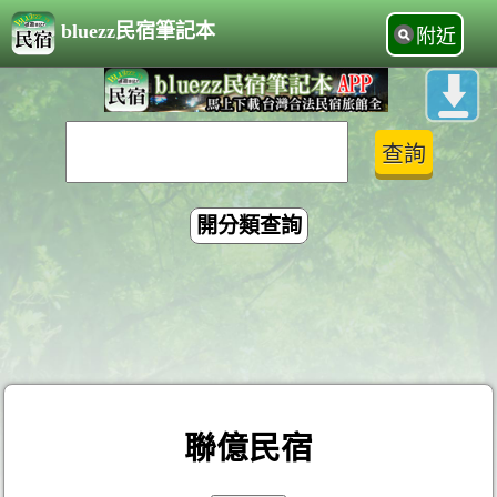
bluezz民宿筆記本
附近
開分類查詢
聯億民宿