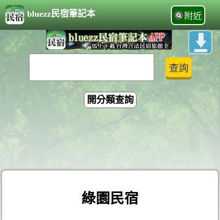
bluezz民宿筆記本
附近
開分類查詢
綠園民宿