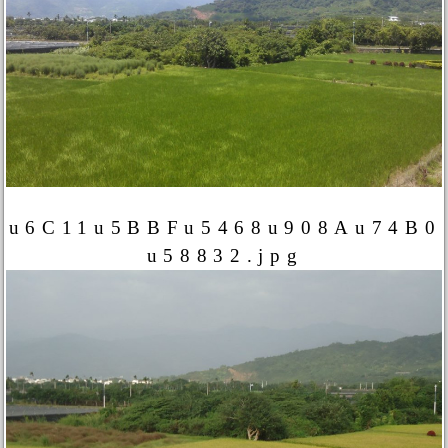
u6C11u5BBFu5468u908Au74B0
u58832.jpg