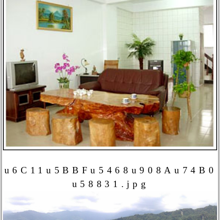
u6C11u5BBFu5468u908Au74B0
u58831.jpg