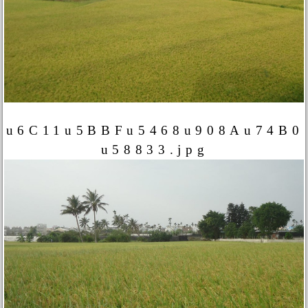
u6C11u5BBFu5468u908Au74B0
u58833.jpg