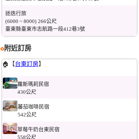
迷迭行旅
(6000 ~ 8000) 266公尺
臺東縣臺東市志航路一段412巷3號
附近訂房
🏠【
台東訂房
】
蘿斯瑪莉民宿
430公尺
蕃茄咖啡民宿
542公尺
草莓牛奶台東民宿
558公尺