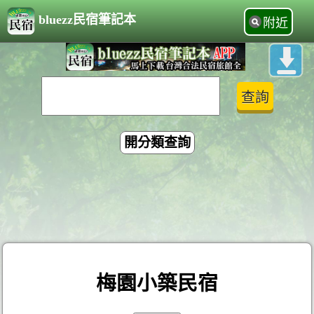
bluezz民宿筆記本
附近
開分類查詢
梅園小築民宿