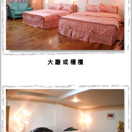
大廳或櫃檯