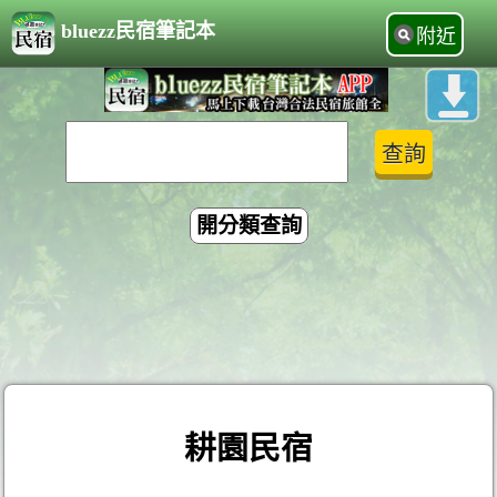
bluezz民宿筆記本
附近
開分類查詢
耕園民宿