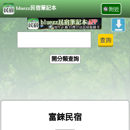
bluezz民宿筆記本
附近
開分類查詢
富錸民宿