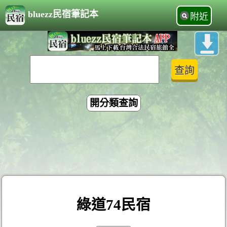
bluezz民宿筆記本
附近
開分類查詢
綠道74民宿