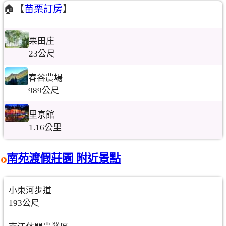
🏠【
苗栗訂房
】
栗田庄
23公尺
春谷農場
989公尺
里京館
1.16公里
南苑渡假莊園 附近景點
小東河步道
193公尺