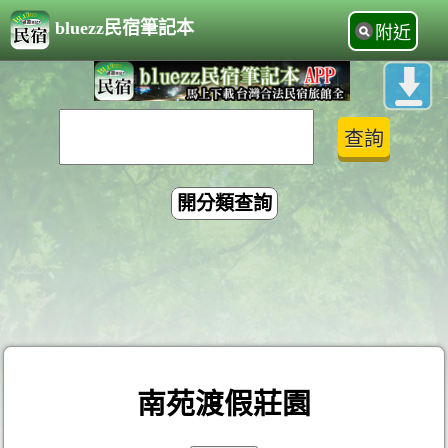
bluezz民宿筆記本
附近
開分類查詢
南苑渡假莊園