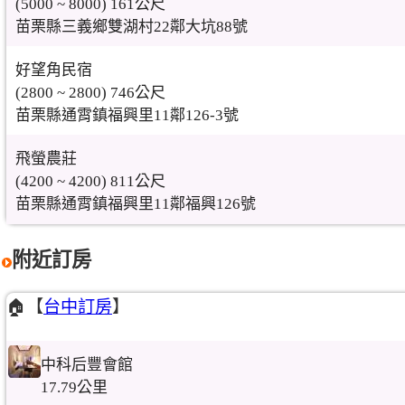
(5000 ~ 8000) 161公尺
苗栗縣三義鄉雙湖村22鄰大坑88號
好望角民宿
(2800 ~ 2800) 746公尺
苗栗縣通霄鎮福興里11鄰126-3號
飛螢農莊
(4200 ~ 4200) 811公尺
苗栗縣通霄鎮福興里11鄰福興126號
附近訂房
🏠【
台中訂房
】
中科后豐會館
17.79公里