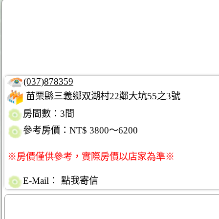
(037)878359
苗栗縣三義鄉双湖村22鄰大坑55之3號
房間數：3間
參考房價：NT$ 3800～6200
※房價僅供參考，實際房價以店家為準※
E-Mail：
點我寄信