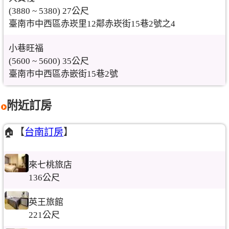
(3880 ~ 5380) 27公尺
臺南市中西區赤崁里12鄰赤崁街15巷2號之4
小巷旺福
(5600 ~ 5600) 35公尺
臺南市中西區赤嵌街15巷2號
附近訂房
🏠【
台南訂房
】
來七桃旅店
136公尺
英王旅館
221公尺