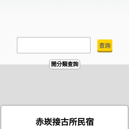
開分類查詢
赤崁接古所民宿