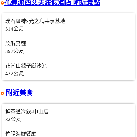
花蓮潔西艾美渡假酒店 附近景點
璞石咖啡x光之島共享基地
314公尺
欣航賞鯨
397公尺
花崗山親子戲沙池
422公尺
附近美食
鮮茶道冷飲-中山店
82公尺
竹陽海鮮餐廳