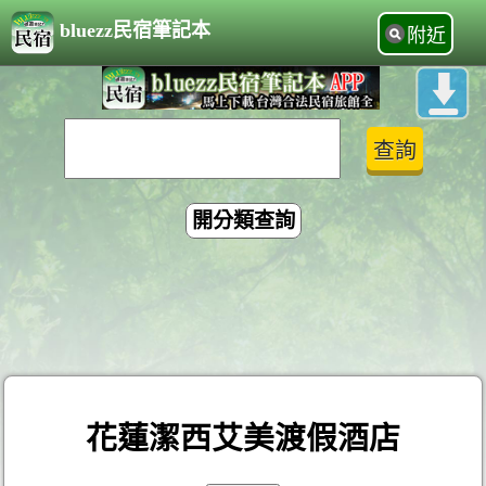
bluezz民宿筆記本
附近
開分類查詢
花蓮潔西艾美渡假酒店