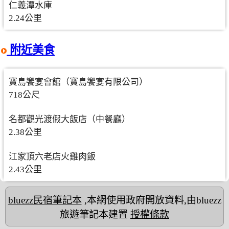
仁義潭水庫
2.24公里
附近美食
寶島饗宴會館（寶島饗宴有限公司）
718公尺
名都觀光渡假大飯店（中餐廳）
2.38公里
江家頂六老店火雞肉飯
2.43公里
bluezz民宿筆記本
,本網使用政府開放資料,由bluezz
旅遊筆記本建置
授權條款