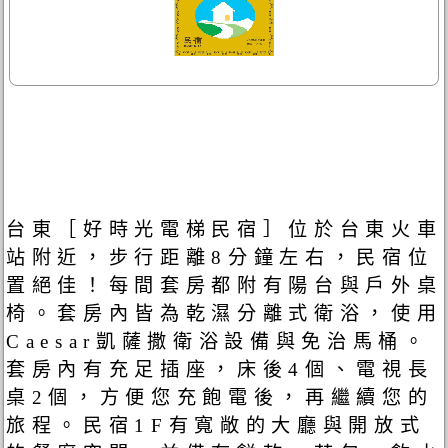
台東［好時光電梯民宿］位於台東火車
站附近，步行距離8分鐘左右，民宿位
置絕佳！每間套房都附有陽台與戶外桌
椅。套房內皆為乾濕分離式衛浴，使用
Caesar凱薩撒衛浴設備與免治馬桶。
套房內有充足插座，床後4個、電視長
桌2個，方便您充飽電後，再繼續您的
旅程。民宿1F有寬敞的大廳與開放式