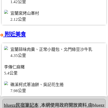
1.42公里
宜蘭窯烤山寨村
2.12公里
附近美食
宜蘭蒜味肉羹、正常小籠包、北門綠豆沙牛乳
4.35公里
李傳仁麻糬
5.4公里
礁溪柯式蔥油餅、吳記花生捲
7.98公里
bluezz民宿筆記本
,本網使用政府開放資料,由bluezz