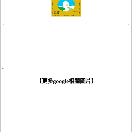
-
【
更多google相關圖片
】