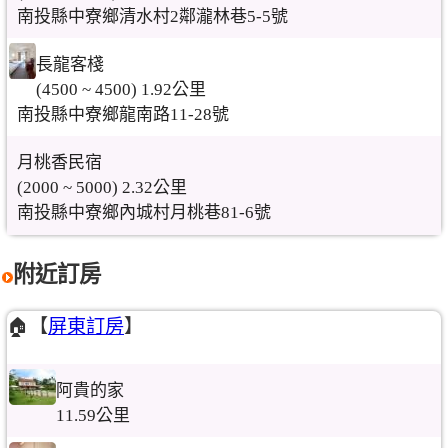
南投縣中寮鄉清水村2鄰瀧林巷5-5號
長龍客棧
(4500 ~ 4500) 1.92公里
南投縣中寮鄉龍南路11-28號
月桃香民宿
(2000 ~ 5000) 2.32公里
南投縣中寮鄉內城村月桃巷81-6號
附近訂房
🏠【
屏東訂房
】
阿貴的家
11.59公里