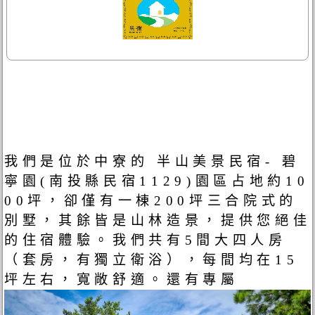
我們是位於中寮的 半山美景民宿- 碧
寧園(南投縣民宿1129)園區占地約10
00坪，卻僅有一棟200坪三合院式的
別墅，其餘皆是山林造景，提供您絕佳
的住宿體驗。我們共有5間大四人房
（套房，有獨立衛浴），每間均在15
坪左右，寬敞舒適。還有專屬