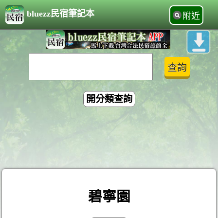
bluezz民宿筆記本
附近
開分類查詢
碧寧園