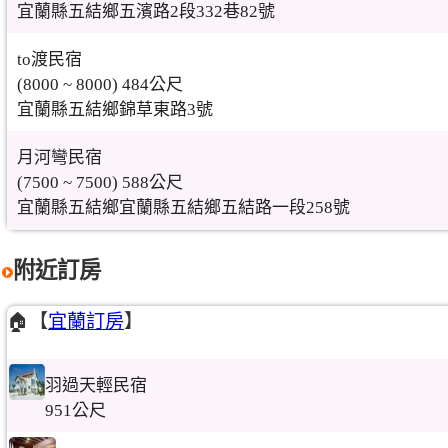
宜蘭縣五結鄉五濱路2段332巷82號
to渡民宿
(8000 ~ 8000) 484公尺
宜蘭縣五結鄉錦草東路3號
月河彎民宿
(7500 ~ 7500) 588公尺
宜蘭縣五結鄉宜蘭縣五結鄉五結路一段258號
附近訂房
🏠【
宜蘭訂房
】
羽過天輕民宿
951公尺