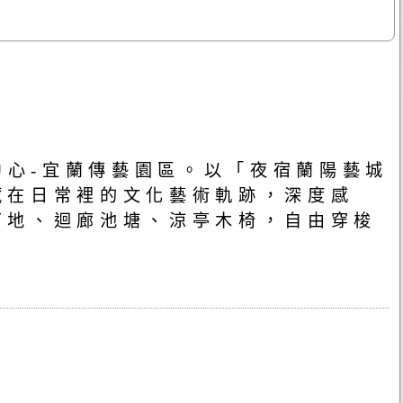
中心-宜蘭傳藝園區。以「夜宿蘭陽藝城
藏在日常裡的文化藝術軌跡，深度感
石地、迴廊池塘、涼亭木椅，自由穿梭
。