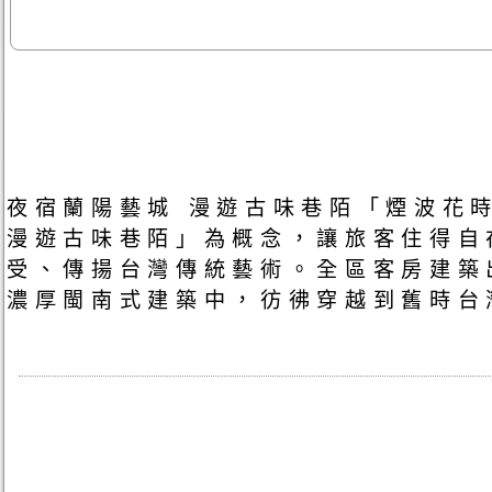
夜宿蘭陽藝城 漫遊古味巷陌「煙波花時
漫遊古味巷陌」為概念，讓旅客住得自
受、傳揚台灣傳統藝術。全區客房建築
濃厚閩南式建築中，彷彿穿越到舊時台