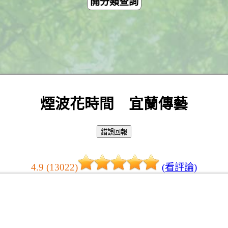
開分類查詢
煙波花時間 宜蘭傳藝
4.9 (13022)
(看評論)