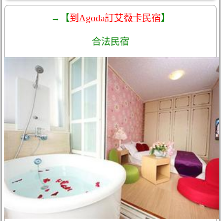
→【
到Agoda訂艾薇卡民宿
】
合法民宿