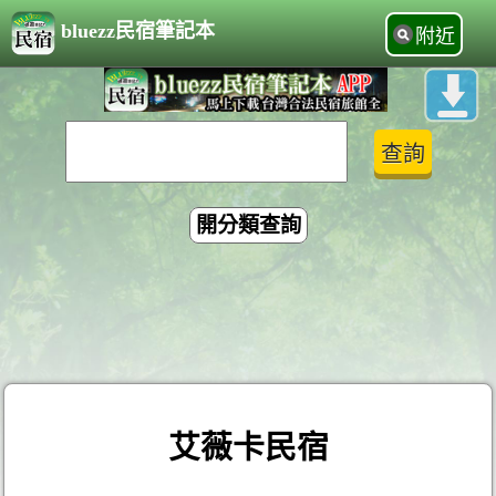
bluezz民宿筆記本
附近
開分類查詢
艾薇卡民宿