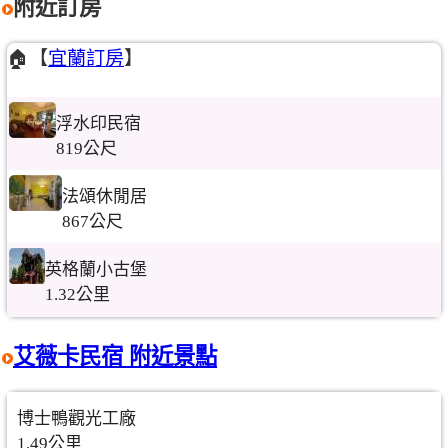
附近訂房
🏠【
宜蘭訂房
】
浮水印民宿
819公尺
法頌休閒居
867公尺
英格蘭小古堡
1.32公里
艾薇卡民宿 附近景點
博士鴨觀光工廠
1.49公里