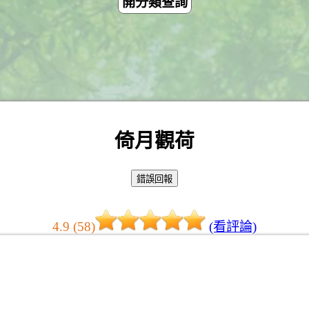
開分類查詢
倚月觀荷
4.9 (58)
(看評論)