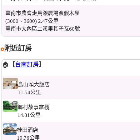
臺南市農會走馬瀨農場渡假木屋
(3000 ~ 3600) 2.47公里
臺南市大內區二溪里其子瓦60號
附近訂房
🏠【
台南訂房
】
烏山頭大飯店
11.54公里
鄉村故事旅棧
14.81公里
桂田酒店
19.76公里