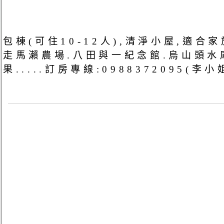
包棟(可住10-12人),清淨小屋,適
走馬瀨農場.八田與一紀念館.烏山頭水
果.....訂房專線:0988372095(李小