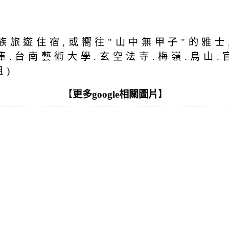
合家族旅遊住宿,或嚮往"山中無甲子"的雅士
庫.台南藝術大學.玄空法寺.梅嶺.烏山.
姐)
【
更多google相關圖片
】