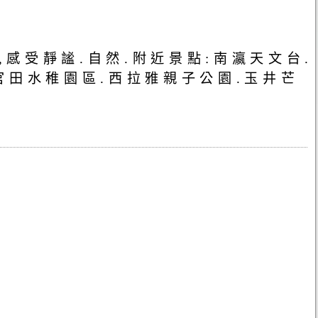
,感受靜謐.自然.附近景點:南瀛天文台.
官田水稚園區.西拉雅親子公園.玉井芒