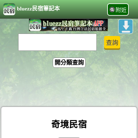
bluezz民宿筆記本
附近
開分類查詢
奇境民宿