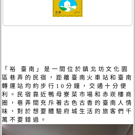
「裕 臺南」是一間位於鎮北坊文化園
區巷弄的民宿，距離臺南火車站和臺南
轉運站均約步行10分鐘，交通十分便
利。民宿靠近鴨母寮菜市場和赤崁樓商
圈，巷弄間充斥著古色古香的臺南人情
味，對於想要體驗府城生活的旅客們千
萬不要錯過。