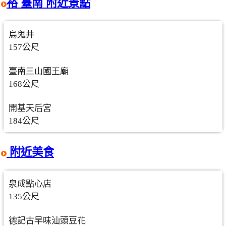
裕 臺南 附近景點
烏鬼井
157公尺
臺南三山國王廟
168公尺
開基天后宮
184公尺
附近美食
泉成點心店
135公尺
德記古早味汕頭豆花