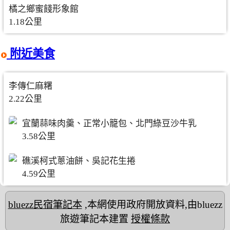
橘之鄉蜜餞形象館
1.18公里
附近美食
李傳仁麻糬
2.22公里
宜蘭蒜味肉羹、正常小籠包、北門綠豆沙牛乳
3.58公里
礁溪柯式蔥油餅、吳記花生捲
4.59公里
bluezz民宿筆記本
,本網使用政府開放資料,由bluezz
旅遊筆記本建置
授權條款