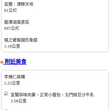
宜蘭：潭酵天地
81公尺
龍潭湖風景區
697公尺
橘之鄉蜜餞形象館
1.18公里
附近美食
李傳仁麻糬
2.22公里
宜蘭蒜味肉羹、正常小籠包、北門綠豆沙牛乳
3.58公里