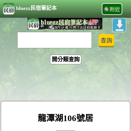
bluezz民宿筆記本
附近
開分類查詢
龍潭湖106號居