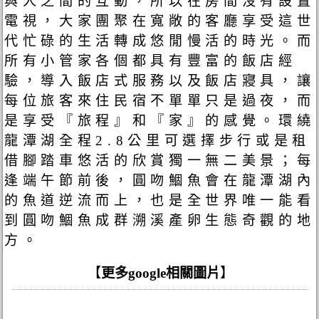
與人之間的互動，所以在房間沒有設置
電視，大家團聚在寬敞的客廳享受這世
代忙碌的生活轉成悠閒慢活的時光。而
所有小管家各個都具有豐富的飯店經
驗，導入飯店式服務以及飯店寢具，讓
每位旅客來住民宿不單單只是過夜，而
是享受『旅程』和『家』的感覺。環繞
龍潭湖全程2.8公里可選擇步行或是租
借腳踏車悠活的欣賞獨一無二美景；每
逢端午節前後，圓吻鯝魚會在龍潭湖內
的魚道逆流而上，也是全世界唯一能看
到圓吻鯝魚成群溯溪產卵生態奇觀的地
方。
【
更多google相關圖片
】