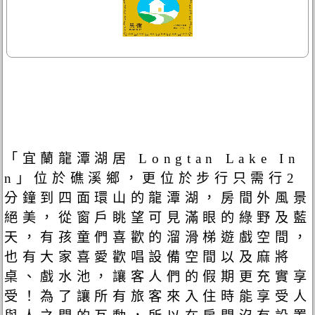
「宜蘭龍潭湖居 Longtan Lake In
n」位於礁溪鄉，更位於步行只需行2
分鐘到四面環山的龍潭湖，房間外風景
絕美，從窗戶眺望可見滿眼的綠野及藍
天，有孩童們喜歡的溜滑梯遊戲空間，
也有大家喜愛歡唱設備空間以及麻將
桌、戲水池，讓客人們的假期更充實享
受！為了讓所有旅客來入住時能享受人