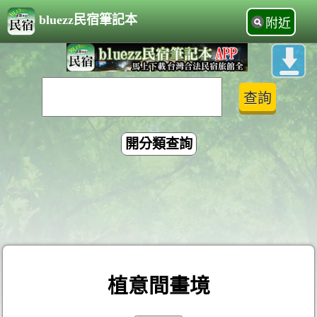
bluezz民宿筆記本
附近
開分類查詢
植意間畫境