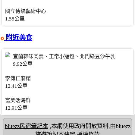
國立傳統藝術中心
1.55公里
附近美食
宜蘭蒜味肉羹、正常小籠包、北門綠豆沙牛乳
9.92公里
李傳仁麻糬
12.41公里
富美活海鮮
12.91公里
bluezz民宿筆記本
,本網使用政府開放資料,由bluezz
旅遊筆記本建置
授權條款