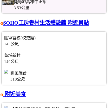
捷絲旅高雄中正館
3.53公里
SOHO工房眷村生活體驗館 附近景點
陸軍官校(校史館)
145公尺
黃埔新村
149公尺
訓風砲台
310公尺
附近美食