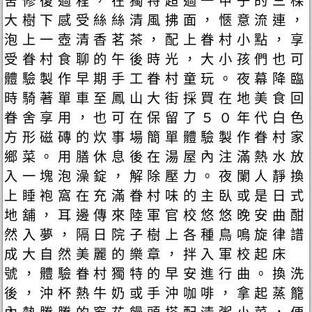
舍修復過程，在獨特超過一甲子的三棵
大樹下感受絲絲清風拂面，愜意流連，
泡上一壺清香茗茶，配上眷村小點，享
受眷村食聊的午後時光，大小孩們也可
體驗製作早期手工眷村童玩。夜幕降臨
時騎著單車至鳳山大街採買在地美食回
眷舍享用，也可在保留了５０年代白色
方形磁磚的炊事場簡單體驗製作眷村家
鄉菜。用膳休息後在湯屋內注滿熱水放
入一塊泡澡錠，解除壓力。夜闌人靜換
上睡袍窩在充滿眷村味的主臥或是日式
地舖，耳邊傳來陸軍官校悠悠晚安曲酣
然入夢，隔日院子樹上各種鳥鳴旋律譜
成大自然美麗的樂章，拌入軍校起床
號，體驗眷村獨特的早安進行曲。換洗
後，沖杯熱牛奶或手沖咖啡，拿起蒸籠