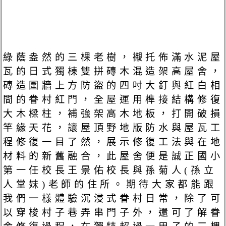
綠蔭盎然的三棵老樹，襯托佈滿水泥屋
瓦的日式獨棟雙拼磚木混造架高屋舍，
磚造圍牆上方防盜的四吋大釘與紅白相
間的眷村紅門，全屋運用榫接結構修復
大木樑柱，補強架高木地板，打開破損
竿緣天花，讓屋頂野地版防水與屋瓦工
程修復一目了然，展示修復工法與在地
材料的新舊融合，此屋舍便是誠正國小
第一任校長王景佑校長與孫菊人(孫立
人堂妹)老師的住所。期待大家都能跟
我們一樣體驗沉浸式眷村日常，除了可
以穿梭村子巷弄串門子外，還可了解眷