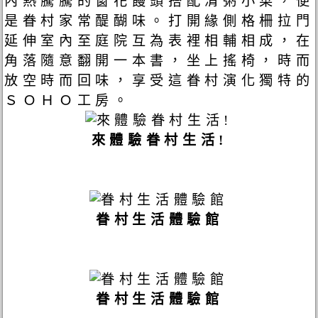
內熱騰騰的窗花饅頭搭配清粥小菜，便
是眷村家常醍醐味。打開緣側格柵拉門
延伸室內至庭院互為表裡相輔相成，在
角落隨意翻開一本書，坐上搖椅，時而
放空時而回味，享受這眷村演化獨特的
ＳＯＨＯ工房。
來體驗眷村生活!
眷村生活體驗館
眷村生活體驗館