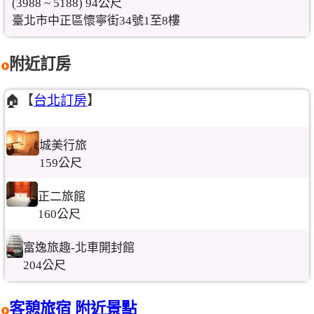
(3988 ~ 5188) 94公尺
臺北市中正區懷寧街34號1至8樓
附近訂房
🏠【
台北訂房
】
城美行旅
159公尺
正二旅館
160公尺
富逸旅趣-北車開封館
204公尺
客憩旅宿 附近景點