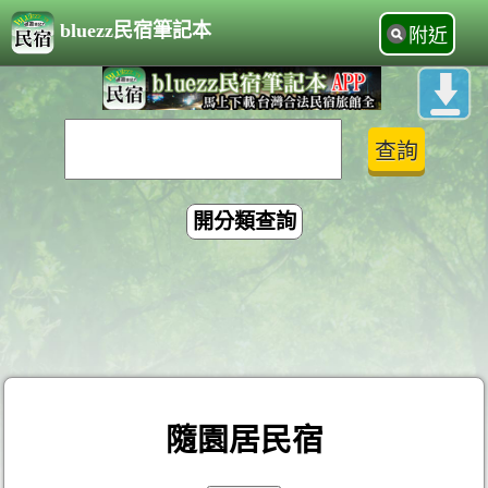
bluezz民宿筆記本
附近
開分類查詢
隨園居民宿