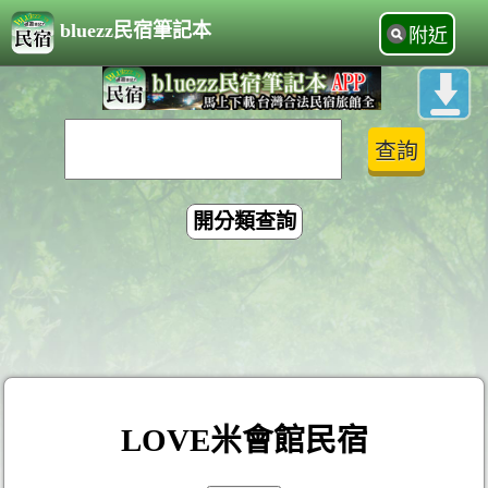
bluezz民宿筆記本
附近
開分類查詢
LOVE米會館民宿