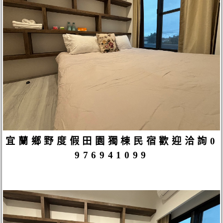
宜蘭鄉野度假田園獨棟民宿歡迎洽詢0
976941099