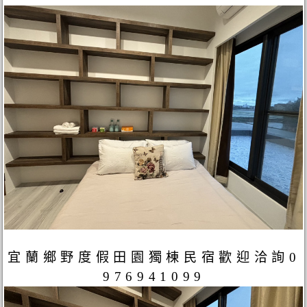
宜蘭鄉野度假田園獨棟民宿歡迎洽詢0
976941099