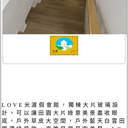
LOVE米渡假會館，獨棟大片玻璃設
計，可以讓田園大片綠意美景盡收眼
底，戶外草皮大空間，戶外藍天白雲田