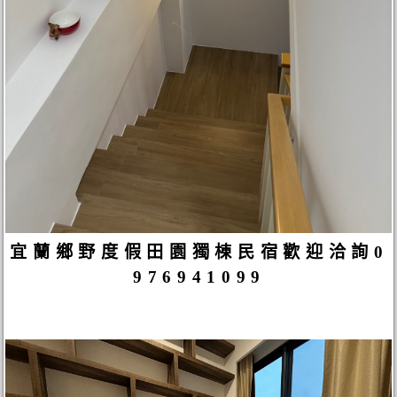
宜蘭鄉野度假田園獨棟民宿歡迎洽詢0
976941099