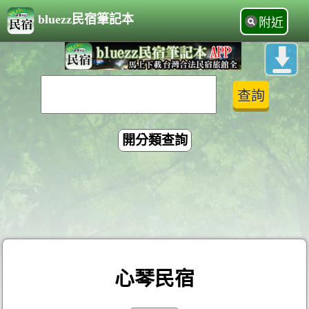
bluezz民宿筆記本
附近
開分類查詢
心琴民宿