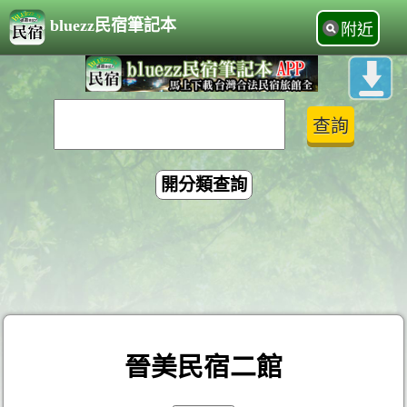
bluezz民宿筆記本
附近
開分類查詢
晉美民宿二館